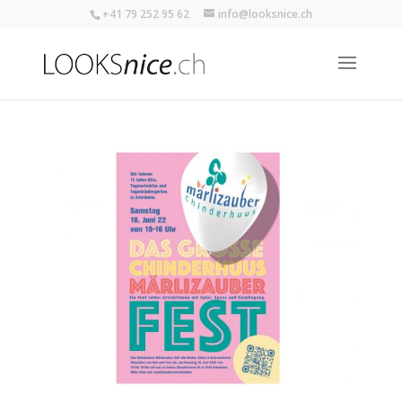
+41 79 252 95 62
info@looksnice.ch