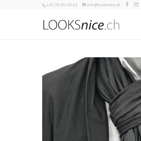
+41 79 252 95 62
info@looksnice.ch