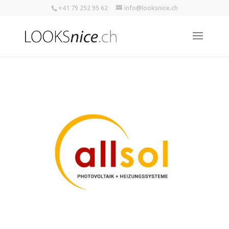
+41 79 252 95 62
info@looksnice.ch