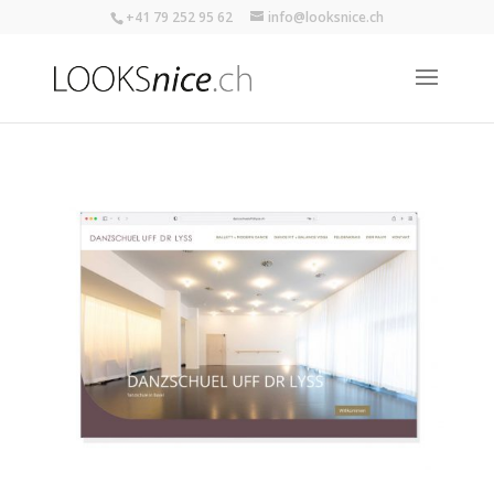
+41 79 252 95 62
info@looksnice.ch