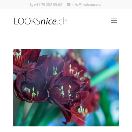
+41 79 252 95 62
info@looksnice.ch