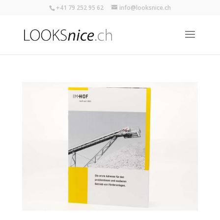
+41 79 252 95 62
info@looksnice.ch