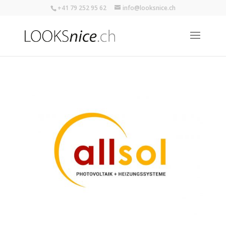
+41 79 252 95 62
info@looksnice.ch